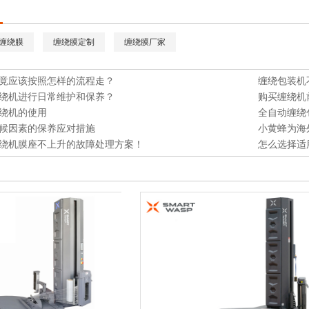
缠绕膜
缠绕膜定制
缠绕膜厂家
竟应该按照怎样的流程走？
缠绕包装机
绕机进行日常维护和保养？
购买缠绕机
绕机的使用
全自动缠绕
候因素的保养应对措施
小黄蜂为海
绕机膜座不上升的故障处理方案！
怎么选择适