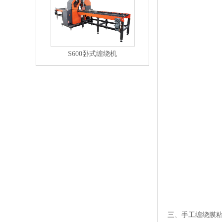
S600卧式缠绕机
三、手工缠绕膜