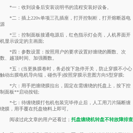
*一：收到设备后安装说明书的流程安装好设备。
*二：插上220v单项三孔插座，打开控制柜，打开熔断器电
源
*三：控制面板接通电源后，红色指示灯会亮，人机界面开
机显示设定的主画面;
*四：参数设置：按照用户的要求设置好缠绕的圈数、次
数、越顶时间、加强圈数。
*五：(当更换膜卷时，务必按下急停开关，防止穿膜不小心
触动出膜电机导向辊，碰伤手)按照穿膜示意图方向S型穿膜;
*六：用手把缠绕膜拉出，固定在需缠绕的托盘上，按下控
制面板**启动按钮;
*七：待缠绕膜打包机包装完毕停止后，人工用刀片隔断缠
绕膜，用手覆在托盘物料上即可。
阅读过此文章的用户还看过；
托盘缠绕机转盘不转故障排查