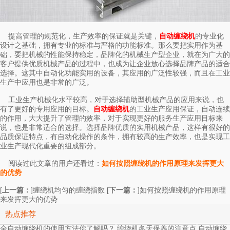
提高管理的规范化，生产效率的保证就是关键，
的专业化
自动缠绕机
设计之基础，拥有专业的标准与严格的功能标准。那么要把实用作为基
础，要把机械的性能保持稳定，品牌化的机械生产型企业，就在为广大的
客户提供优质机械产品的过程中，也成为让企业放心选择品牌产品的适合
选择。这其中自动化功能实用的设备，其应用的广泛性较强，而且在工业
生产中应用也是非常的广泛。
工业生产机械化水平较高，对于选择辅助型机械产品的应用来说，也
有了更好的专用应用的目标。
的工业生产应用保证，自动连续
自动缠绕机
的作用，大大提升了管理的效率，对于实现更好的服务生产应用目标来
说，也是非常适合的选择。选择品牌优质的实用机械产品，这样有很好的
品质保证特点，有自动化操作的条件，拥有较高的生产效率，也是实现工
业生产现代化重要的组成部分。
阅读过此文章的用户还看过：
如何按照缠绕机的作用原理来发挥更大
的优势
[
上一篇：
]
[
下一篇：
]
缠绕机均匀的缠绕指数
如何按照缠绕机的作用原理
来发挥更大的优势
热点推荐
全自动缠绕机的使用方法你了解吗？
缠绕机冬天保养的注意点
自动缠绕