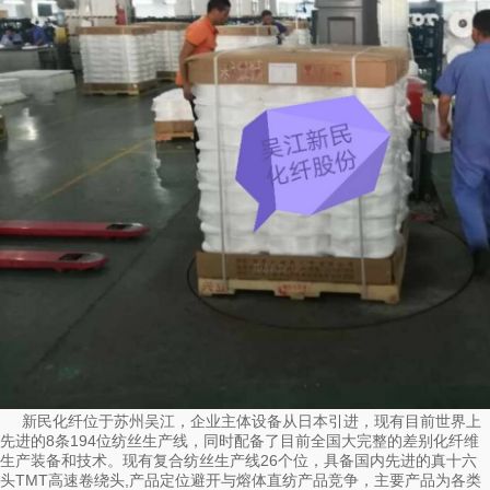
新民化纤位于苏州吴江，企业主体设备从日本引进，现有目前世界上
先进的8条194位纺丝生产线，同时配备了目前全国大完整的差别化纤维
生产装备和技术。现有复合纺丝生产线26个位，具备国内先进的真十六
头TMT高速卷绕头,产品定位避开与熔体直纺产品竞争，主要产品为各类