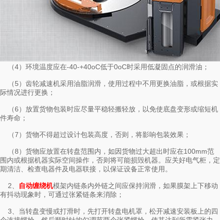
（4）环境温度应在-40-+40oC低于0oC时采用低凝固点的润滑油；
（5）齿轮减速机采用油脂润滑，使用过程中不用更换油脂，或根据实
际情况进行更换；
（6）放置货物包装时应尽量平稳轻搬轻放，以免使底盘变形或缩短机
件寿命；
（7）货物不得超过设计包装高度，否则，将影响包装效果；
（8）货物应放置在转盘范围内，如因货物过大超出时应在100mm范
围内或根据机器实际空间操作，否则将可能损毁机器。应关好电气柜，定
期清洁、检查电器件及电器联接，以保证设备正常使用。
2、
模架内链条内外链之间应保持润滑，如果膜架上下移动
自动缠绕机
有抖动现象时，可通过张紧链条来消除；
3、当转盘变慢或打滑时，先打开转盘电机罩，松开减速安装板上的四