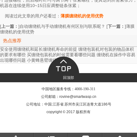
个连接螺栓，然后顺时针均匀调节两个张紧螺栓，使其达到所需紧张力，
机器在连续使用10~15日应调整链条张紧；
阅读过此文章的用户还看过：
薄膜缠绕机的使用优势
[
上一篇：
]
[
下一篇：
]
自动缠绕机与手动缠绕机有何区别与联系呢？
薄膜
缠绕机的使用优势
热点推荐
安全使用缠绕机和延长缠绕机寿命的前提
缠绕包装机对包装的物品体积
的要求有哪些
买缠绕包装机的时候需要看哪些问题
缠绕机在操作中容易
出现哪些问题
小黄蜂悬臂缠绕机介绍
回顶部
中国地区服务专线：
4000-190-311
公司邮箱：rovine@smartwasp.cn
公司地址：中国.江苏省.苏州市吴江区连青大道186号
copyright © 2017 版权所有