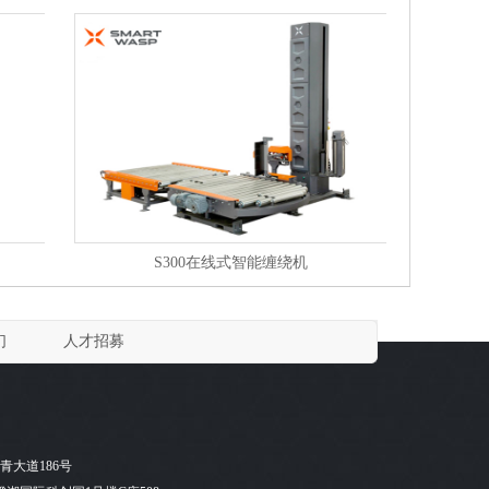
S300在线式智能缠绕机
们
人才招募
青大道186号