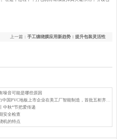
上一篇：
手工缠绕膜应用新趋势：提升包装灵活性
与定制化服务
有噪音可能是哪些原因
小黄蜂 | 助力中国PVC地板上市企业在美工厂智能制造，首批五柜齐发！
丨中秋*节把爱传递
期安全检查
绕机的特点