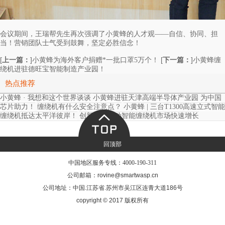
会议期间，王瑞帮先生再次强调了小黄蜂的人才观——自信、协同、担
当！营销团队士气受到鼓舞，坚定必胜信念！
[
上一篇：
]
[
下一篇：
]
小黄蜂为海外客户捐赠*一批口罩5万个！
小黄蜂缠
绕机进驻德旺宝智能制造产业园！
热点推荐
小黄蜂 · 我想和这个世界谈谈
小黄蜂进驻天津高端半导体产业园 为中国
芯片助力！
缠绕机有什么安全注意点？
小黄蜂 | 三台T1300高速立式智能
缠绕机抵达太平洋彼岸！
创新技术驱动智能缠绕机市场快速增长
回顶部
中国地区服务专线：
4000-190-311
公司邮箱：rovine@smartwasp.cn
公司地址：中国.江苏省.苏州市吴江区连青大道186号
copyright © 2017 版权所有