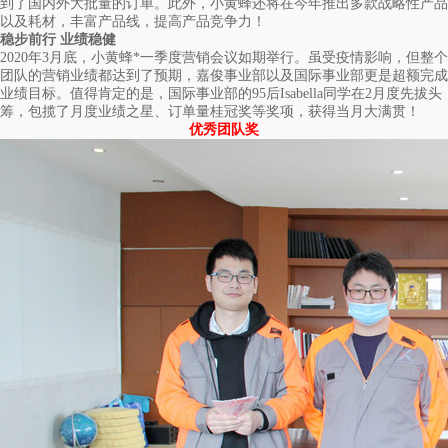
到了国内外大批量的订单。此外，小黄蜂还将在今年推出多款战略性产品
以及耗材，丰富产品线，提高产品竞争力！
稳步前行 业绩稳健
2020年3月底，小黄蜂*一季度营销会议如期举行。虽受疫情影响，但整个
团队的营销业绩都达到了预期，嘉俊事业部以及国际事业部更是超额完成
业绩目标。值得肯定的是，国际事业部的95后Isabella同学在2月度先拔头
筹，包揽了月度业绩之星、订单量桂冠奖等奖项，获得当月大满贯！
优秀团队奖