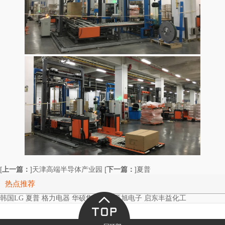
[
上一篇：
]
[
下一篇：
]
天津高端半导体产业园
夏普
热点推荐
韩国LG
夏普
格力电器
华硕集团——亚旭电子
启东丰益化工