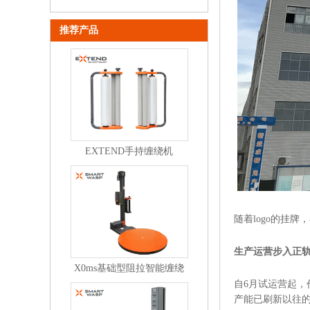
推荐产品
EXTEND手持缠绕机
随着logo的挂
生产运营步入正
X0ms基础型阻拉智能缠绕
机
自6月试运营起
产能已刷新以往