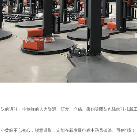
团队的进驻，小黄蜂的人力资源、研发、仓储、采购等团队也陆续驻扎新
，小黄蜂不忘初心，锐意进取，定能在新发展征程中乘风破浪、再创*绩！