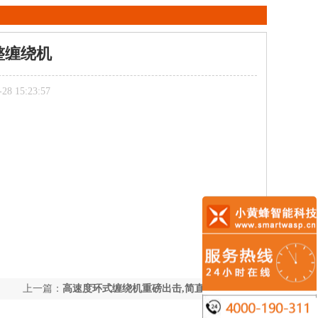
整缠绕机
 15:23:57
上一篇：
高速度环式缠绕机重磅出击,简直****！