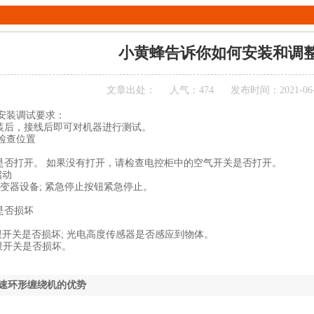
小黄蜂告诉你如何安装和调
文章出处：
人气：474
发布时间：2021-06-28
的安装调试要求：
装后，接线后即可对机器进行测试。
障检查位置
是否打开。 如果没有打开，请检查电控柜中的空气开关是否打开。
启动
逆变器设备; 紧急停止按钮紧急停止。
是否损坏
限开关是否损坏; 光电高度传感器是否感应到物体。
限开关是否损坏。
0高速环形缠绕机的优势