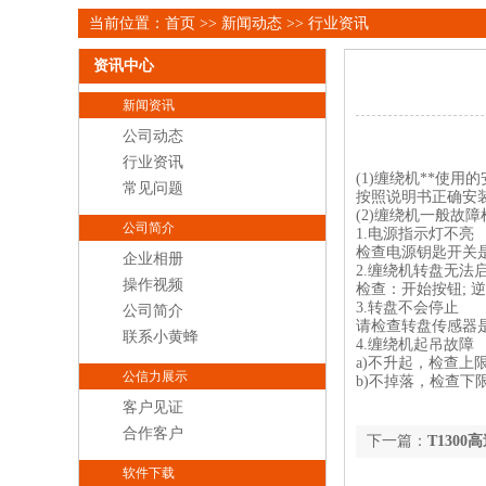
当前位置：
首页
>>
新闻动态
>>
行业资讯
资讯中心
新闻资讯
公司动态
行业资讯
(1)缠绕机**使用
常见问题
按照说明书正确安
(2)缠绕机一般故
公司简介
1.电源指示灯不亮
检查电源钥匙开关
企业相册
2.缠绕机转盘无法
操作视频
检查：开始按钮; 
3.转盘不会停止
公司简介
请检查转盘传感器
联系小黄蜂
4.缠绕机起吊故障
a)不升起，检查上
公信力展示
b)不掉落，检查下
客户见证
合作客户
下一篇：
T130
软件下载