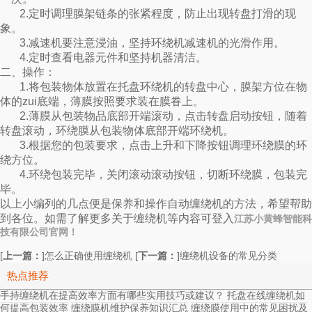
2.定时调理膜架链条的张紧程度，防止出现转盘打滑的现
象。
3.减速机要注意浸油，坚持环绕机减速机的光滑作用。
4.定时查看电器元件和坚持机器清洁。
二、操作：
1.将包装物体放置在托盘环绕机的转盘中心，膜架方位在物
体的zui底端，薄膜按照要求装在膜眷上。
2.薄膜从包装物品底部开端滚动，点击转盘启动按钮，随着
转盘滚动，环绕膜从包装物体底部开端环绕机。
3.根据您的包装要求，点击上升和下降按钮调理环绕膜的环
绕方位。
4.环绕包装完毕，关闭滚动滚动按钮，切断环绕膜，包装完
毕。
以上小编列的几点便是保养和操作自动缠绕机的方法，希望帮助
到各位。如需了解更多关于缠绕机等内容可登入
江苏小黄蜂智能科
技有限公司官网！
[
上一篇：
]
[
下一篇：
]
怎么正确使用缠绕机
缠绕机设备的常见分类
热点推荐
手持缠绕机在提高效率方面有哪些实用技巧或建议？
托盘在线缠绕机如
何提高包装效率
缠绕膜机维护保养知识汇总
缠绕膜使用中的常见困扰及