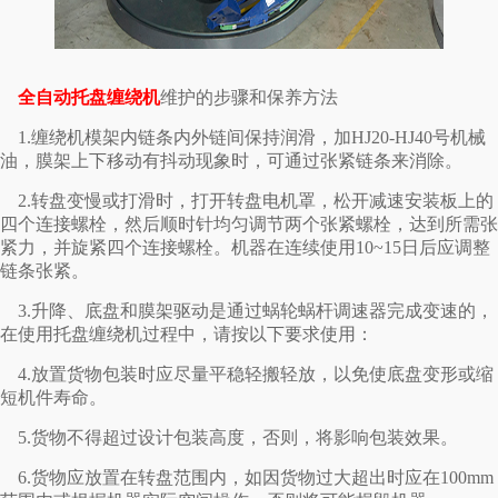
全自动托盘缠绕机
维护的步骤和保养方法
1.缠绕机模架内链条内外链间保持润滑，加HJ20-HJ40号机械
油，膜架上下移动有抖动现象时，可通过张紧链条来消除。
2.转盘变慢或打滑时，打开转盘电机罩，松开减速安装板上的
四个连接螺栓，然后顺时针均匀调节两个张紧螺栓，达到所需张
紧力，并旋紧四个连接螺栓。机器在连续使用10~15日后应调整
链条张紧。
3.升降、底盘和膜架驱动是通过蜗轮蜗杆调速器完成变速的，
在使用托盘缠绕机过程中，请按以下要求使用：
4.放置货物包装时应尽量平稳轻搬轻放，以免使底盘变形或缩
短机件寿命。
5.货物不得超过设计包装高度，否则，将影响包装效果。
6.货物应放置在转盘范围内，如因货物过大超出时应在100mm