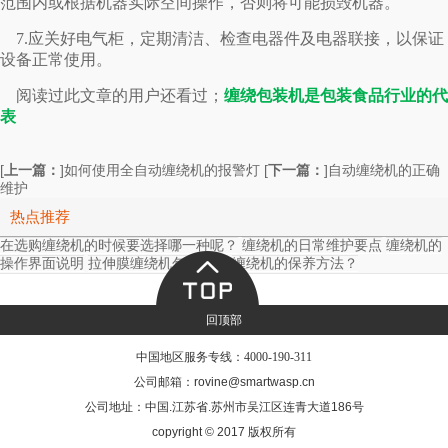
范围内或根据机器实际空间操作，否则将可能损毁机器。
7.应关好电气柜，定期清洁、检查电器件及电器联接，以保证
设备正常使用。
阅读过此文章的用户还看过；
缠绕包装机是包装食品行业的代
表
[
上一篇：
]
[
下一篇：
]
如何使用全自动缠绕机的报警灯
自动缠绕机的正确
维护
热点推荐
在选购缠绕机的时候要选择哪一种呢？
缠绕机的日常维护要点
缠绕机的
操作界面说明
拉伸膜缠绕机包装方法
缠绕机的保养方法？
回顶部
中国地区服务专线：
4000-190-311
公司邮箱：rovine@smartwasp.cn
公司地址：中国.江苏省.苏州市吴江区连青大道186号
copyright © 2017 版权所有