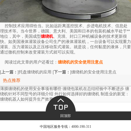
控制技术应用得恰当。比如远距离遥控技术、步进电机技术、信息处
理技术等。当今世界，德国、意大利、美国和日本的包装机械水平处于**
地位，其中，美国成型
、充填、封口三种机械设备的技术更新很
缠绕机
快。如美国液体灌装设备公司生产的液体灌装机，一台设备可以实现重力
灌装、压力灌装以及正压移动泵式灌装。就是说，任何黏度的液体，只要
通过微机控制来改变灌装方式就可以实现。
阅读过此文章的用户还看过：
缠绕机的安全使用注意点
[
上一篇：
]
[
下一篇：
]
托盘缠绕机的应用
缠绕机的安全使用注意点
热点推荐
薄膜缠绕机的使用安全事项有哪些
缠绕包装机在总结经验中不断进步
缠
绕机针对不同型号的详细介绍
外行如何选择好的缠绕机
制造业的新宠：
缠绕机器人如何提升生产效率
回顶部
中国地区服务专线：
4000-190-311