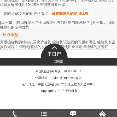
个连接螺栓，然后顺时针均匀调节两个张紧螺栓，使其达到所需紧张力，
机器在连续使用10~15日应调整链条张紧；
阅读过此文章的用户还看过：
薄膜缠绕机的使用优势
[
上一篇：
]
[
下一篇：
]
自动缠绕机与手动缠绕机有何区别与联系呢？
薄膜
缠绕机的使用优势
热点推荐
薄膜缠绕机的特点以及优势普及
缠绕机该注意的问题有哪些
缠绕机安全
操作规程？
缠绕包装机的发展趋势
如何使用全自动缠绕机的报警灯
回顶部
中国地区服务专线：
4000-190-311
公司邮箱：rovine@smartwasp.cn
公司地址：中国.江苏省.苏州市吴江区连青大道186号
copyright © 2017 版权所有