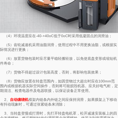
（4）环境温度应在-40-+40oC低于0oC时采用低凝固点的润滑油；
（5）齿轮减速机采用油脂润滑，使用过程中不用更换油脂，或根据实
际情况进行更换；
（6）放置货物包装时应尽量平稳轻搬轻放，以免使底盘变形或缩短机
件寿命；
（7）货物不得超过设计包装高度，否则，将影响包装效果；
（8）货物应放置在转盘范围内，如因货物过大超出时应在100mm范
围内或根据机器实际空间操作，否则将可能损毁机器。应关好电气柜，定
期清洁、检查电器件及电器联接，以保证设备正常使用。
2、
模架内链条内外链之间应保持润滑，如果膜架上下移动
自动缠绕机
有抖动现象时，可通过张紧链条来消除；
3、当转盘变慢或打滑时，先打开转盘电机罩，松开减速安装板上的四