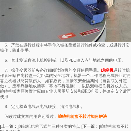
5、严禁在运行过程中将手伸入链条附近进行维修或检查，或进行其它
操作，防止伤手。
6、禁止测试直流电机控制板、以及PLC输入点与地线之间的电压。
7、操作变频器前务必详细阅读随机的变频使用手册。
运转时操
缠绕机
作者应站在离转盘一定距离的安全地方，机器一个工作过程完成停止时再
靠近机器以防货散伤人，如有必要，应按装安全隔离网（自备或另外定
做）。应牢靠接地或接零（零地不得混接），以防漏电损伤机器或人员。
缠绕机搬离原位置时应由专业人员重新安装和测试机器，并确定安全后再
使用。
8、定期检查电气及电气联接、清洁电气柜。
阅读过此文章的用户还看过：
缠绕机转盘不转时如何解决
[
上一篇：
]
[
下一篇：
]
缠绕机结构形式的三种分类的特点
缠绕机转盘不转