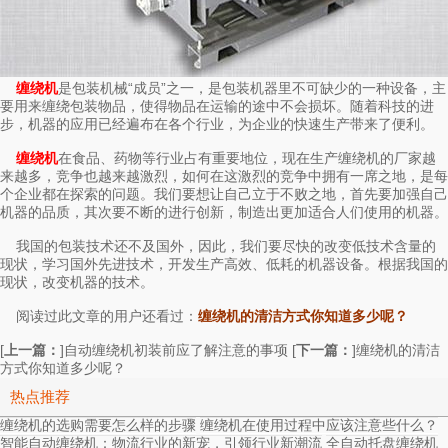
是包装机械“成员”之一，是包装机器里不可缺少的一种设备，主
缠绕机
要用来缠绕包装物品，使得物品在运输的途中不会损坏。随着科技的进
步，机器的应用已经遍布在各个行业，为企业的快速生产带来了便利。
在食品、药物等行业占有重要地位，现在生产缠绕机的厂家越
缠绕机
来越多，竞争也越来越激烈，如何在这激烈的竞争中拥有一席之地，是每
个企业都在探索的问题。我们要想让自己立于不败之地，首先要加强自己
机器的品质，其次要不断的进行创新，制造出更加适合人们使用的机器。
我国的包装技术还不及国外，因此，我们要尽快的改变低技术含量的
现状，学习国外先进技术，开发生产高效、低耗的机器设备。根据我国的
现状，改变机器的技术。
阅读过此文章的用户还看过：
缠绕机的清洁方式你知道多少呢？
[
上一篇：
]
[
下一篇：
]
自动缠绕机初装前应了解注意的事项
缠绕机的清洁
方式你知道多少呢？
热点推荐
缠绕机的选购需要怎么样的步骤
缠绕机在使用过程中应该注意些什么？
智能自动缠绕机：物流行业的新宠，引领行业新潮流
全自动托盘缠绕机