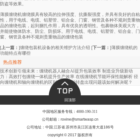
防盗等效果。
薄膜缠绕机缠绕膜具有较高的拉伸强度、抗撕裂强度，并具有良好的自粘
性，用于电线、电缆、铝塑管、铝合金、门窗、钢管及各种不规则贵重物
品的缠绕包装，起到捆扎作用，具有优良的透明性。包裹物体美观大方，
并能使物体防水、防尘、防损坏。用于电线、电缆、铝塑管、铝合金、门
窗、钢管及各种不规则贵重物品的缠绕包装
[
上一篇：
]
[
下一篇：
]
缠绕包装机设备的相关维护方法介绍
薄膜缠绕机的
功能特点有哪些
热点推荐
技术创新引领未来：缠绕机器人融合AI提升包装效率
制造业升级新动
力：高效打包缠绕一体机提升生产效率
在线缠绕机节能环保性能解析
径
向缠绕机和轴向缠绕机的区别
缠绕机的转盘出现问题该如何解决呢？
回顶部
中国地区服务专线：
4000-190-311
公司邮箱：rovine@smartwasp.cn
公司地址：中国.江苏省.苏州市吴江区连青大道186号
copyright © 2017 版权所有