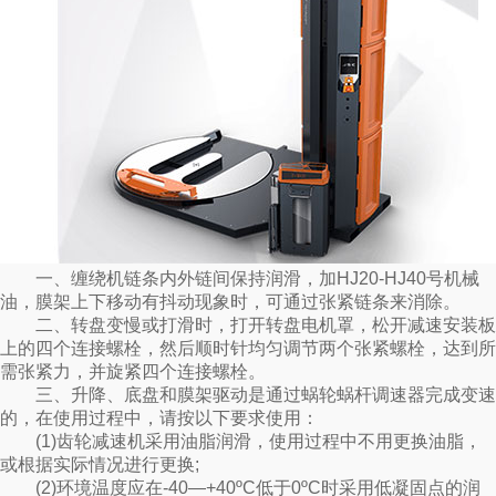
一、缠绕机链条内外链间保持润滑，加HJ20-HJ40号机械
油，膜架上下移动有抖动现象时，可通过张紧链条来消除。
二、转盘变慢或打滑时，打开转盘电机罩，松开减速安装板
上的四个连接螺栓，然后顺时针均匀调节两个张紧螺栓，达到所
需张紧力，并旋紧四个连接螺栓。
三、升降、底盘和膜架驱动是通过蜗轮蜗杆调速器完成变速
的，在使用过程中，请按以下要求使用：
(1)齿轮减速机采用油脂润滑，使用过程中不用更换油脂，
或根据实际情况进行更换;
(2)环境温度应在-40—+40ºC低于0ºC时采用低凝固点的润