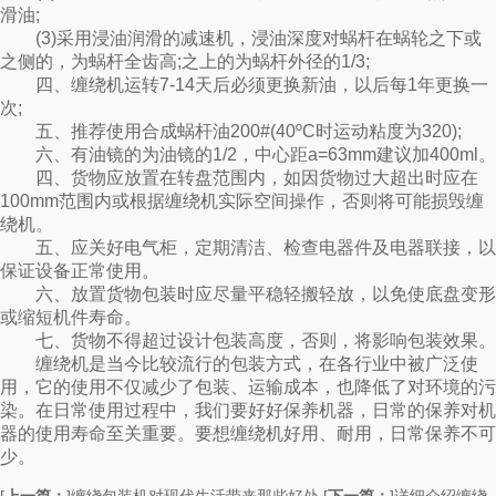
滑油;
(3)采用浸油润滑的减速机，浸油深度对蜗杆在蜗轮之下或
之侧的，为蜗杆全齿高;之上的为蜗杆外径的1/3;
四、缠绕机运转7-14天后必须更换新油，以后每1年更换一
次;
五、推荐使用合成蜗杆油200#(40ºC时运动粘度为320);
六、有油镜的为油镜的1/2，中心距a=63mm建议加400ml。
四、货物应放置在转盘范围内，如因货物过大超出时应在
100mm范围内或根据缠绕机实际空间操作，否则将可能损毁缠
绕机。
五、应关好电气柜，定期清洁、检查电器件及电器联接，以
保证设备正常使用。
六、放置货物包装时应尽量平稳轻搬轻放，以免使底盘变形
或缩短机件寿命。
七、货物不得超过设计包装高度，否则，将影响包装效果。
缠绕机是当今比较流行的包装方式，在各行业中被广泛使
用，它的使用不仅减少了包装、运输成本，也降低了对环境的污
染。在日常使用过程中，我们要好好保养机器，日常的保养对机
器的使用寿命至关重要。要想缠绕机好用、耐用，日常保养不可
少。