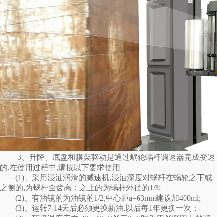
3、升降、底盘和膜架驱动是通过蜗轮蜗杆调速器完成变速
的,在使用过程中,请按以下要求使用：
(1)、采用浸油润滑的减速机,浸油深度对蜗杆在蜗轮之下或
之侧的,为蜗杆全齿高；之上的为蜗杆外径的1/3;
(2)、有油镜的为油镜的1/2,中心距a=63mm建议加400ml;
(3)、运转7-14天后必须更换新油,以后每1年更换一次；