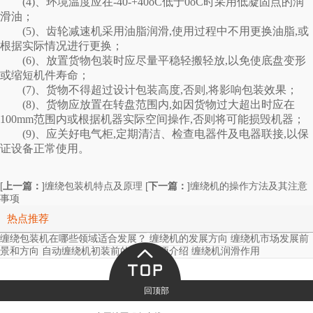
(4)、环境温度应在-40-+40oC低于0oC时采用低凝固点的润
滑油；
(5)、齿轮减速机采用油脂润滑,使用过程中不用更换油脂,或
根据实际情况进行更换；
(6)、放置货物包装时应尽量平稳轻搬轻放,以免使底盘变形
或缩短机件寿命；
(7)、货物不得超过设计包装高度,否则,将影响包装效果；
(8)、货物应放置在转盘范围内,如因货物过大超出时应在
100mm范围内或根据机器实际空间操作,否则将可能损毁机器；
(9)、应关好电气柜,定期清洁、检查电器件及电器联接,以保
证设备正常使用。
[
上一篇：
]
[
下一篇：
]
缠绕包装机特点及原理
缠绕机的操作方法及其注意
事项
热点推荐
缠绕包装机在哪些领域适合发展？
缠绕机的发展方向
缠绕机市场发展前
景和方向
自动缠绕机初装前的注意事项介绍
缠绕机润滑作用
回顶部