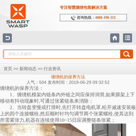
专注智慧缠绕包装解决方案
咨询热线：
4000-190-311
>>
>>
首页
新闻动态
行业资讯
缠绕机的保养方法
人气：504 发布时间：2019-06-29 09:32:52
缠绕机的保养方法：
1、缠绕机模架内链条内外链之间应保持润滑,如果膜架上下
移动有抖动现象时,可通过张紧链条来消除；
2、当转盘变慢或打滑时,先打开转盘电机罩,松开减速安装板
上的四个连接螺栓,然后顺时针均匀调节两个张紧螺栓,使其达到
所需紧张力,机器在连续使用10~15日应调整链条张紧；