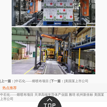
[
上一篇：
]
[
下一篇：
]
中石化——熔喷布项目
美国某上市公司
热点推荐
中石化——熔喷布项目
天津高端半导体产业园
雅培
杭州新坐标
美国某
上市公司